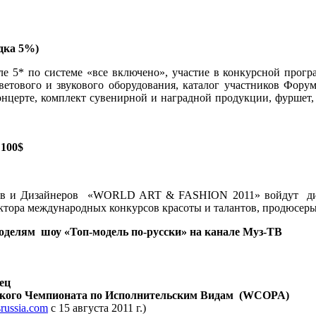
дка 5%)
е 5* по системе «все включено», участие в конкурсной програ
светового и звукового оборудования, каталог участников Форум
онцерте, комплект сувенирной и наградной продукции, фуршет
 100$
ов и Дизайнеров «WORLD ART & FASHION 2011» войдут дир
ктора международных конкурсов красоты и талантов, продюсеры,
моделям шоу «Топ-модель по-русски» на канале Муз-ТВ
ец
дского Чемпионата по Исполнительским Видам (WCOPA)
russia.com
c 15 августа 2011 г.)