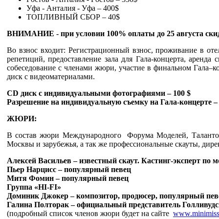
Уфа - Анталия - Уфа – 400$
ТОПЛИВНЫЙ СБОР – 40$
ВНИМАНИЕ - при условии 100% оплаты до 25 августа ски
Во взнос входит: Регистрационный взнос, проживание в отел
репетиций, предоставление зала для Гала-концерта, аренда 
собеседование с членами жюри, участие в финальном Гала–к
диск с видеоматериалами.
CD диск с индивидуальными фотографиями – 100 $
Разрешение на индивидуальную съемку на Гала-концерте –
ЖЮРИ:
В состав жюри Международного Форума Моделей, Талант
Москвы и зарубежья, а так же профессиональные скауты, дире
Алексей Васильев – известный скаут. Кастинг-эксперт по 
Пьер Нарцисс – популярный певец
Митя Фомин – популярный певец
Группа «HI-FI»
Доминик Джокер – композитор, продюсер, популярный пев
Галина Полторак – официальный представитель Голливу
(подробный список членов жюри будет на сайте
www.minimiss