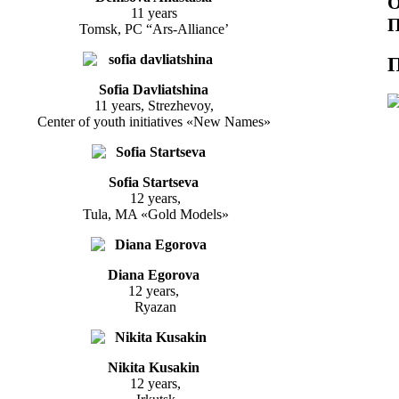
О
11 years
П
Tomsk, PC “Ars-Alliance’
П
Sofia Davliatshina
11 years, Strezhevoy,
Center of youth initiatives «New Names»
Sofia Startseva
12 years,
Tula, MA «Gold Models»
Diana Egorova
12 years,
Ryazan
Nikita Kusakin
12 years,