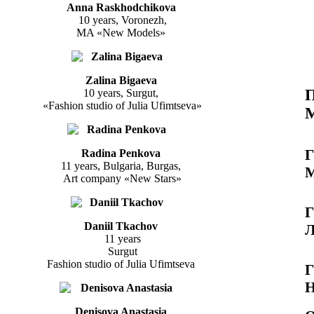
Anna Raskhodchikova
10 years, Voronezh,
MA «New Models»
Zalina Bigaeva
П
10 years, Surgut,
«Fashion studio of Julia Ufimtseva»
М
Г
Radina Penkova
11 years, Bulgaria, Burgas,
М
Art company «New Stars»
Г
Daniil Tkachov
Л
11 years
Surgut
Fashion studio of Julia Ufimtseva
Г
Н
Denisova Anastasia