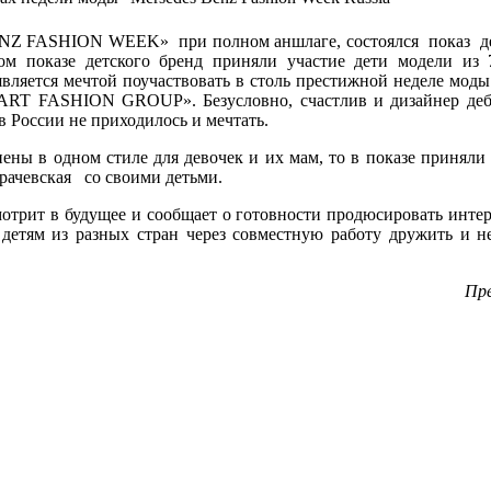
ENZ FASHION WEEK» при полном аншлаге, состоялся показ де
оказе детского бренд приняли участие дети модели из 7 
ляется мечтой поучаствовать в столь престижной неделе моды.
«ART FASHION GRОUP». Безусловно, счастлив и дизайнер деб
России не приходилось и мечтать.
ны в одном стиле для девочек и их мам, то в показе приняли 
Грачевская со своими детьми.
трит в будущее и сообщает о готовности продюсировать инте
 детям из разных стран через совместную работу дружить и
Пр