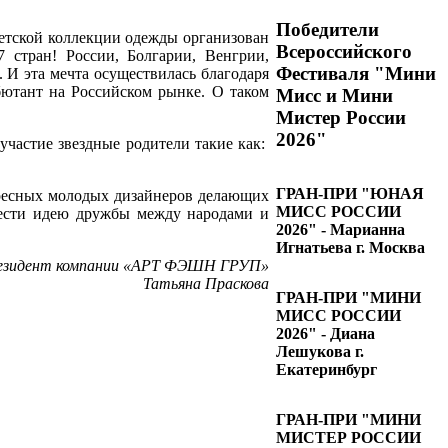
Победители
тской коллекции одежды организован
Всероссийского
стран! России, Болгарии, Венгрии,
Фестиваля "Мини
 И эта мечта осуществилась благодаря
ютант на Российском рынке. О таком
Мисс и Мини
Мистер России
2026"
участие звездные родители такие как:
ГРАН-ПРИ "ЮНАЯ
ресных молодых дизайнеров делающих
МИСС РОССИИ
 нести идею дружбы между народами и
2026" - Марианна
Игнатьева г. Москва
езидент компании «АРТ ФЭШН ГРУП»
Татьяна Праскова
ГРАН-ПРИ "МИНИ
МИСС РОССИИ
2026" - Диана
Лешукова г.
Екатеринбург
ГРАН-ПРИ "МИНИ
МИСТЕР РОССИИ