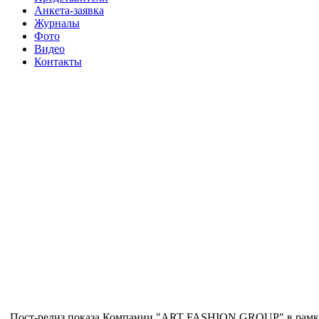
Анкета-заявка
Журналы
Фото
Видео
Контакты
Пост-релиз показа Компании "ART FASHION GRОUP" в рамках 