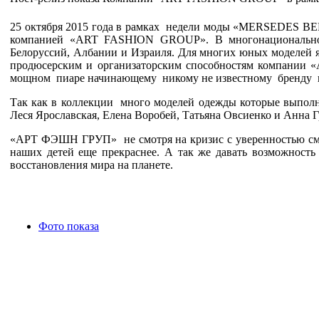
25 октября 2015 года в рамках недели моды «MERSEDES B
компанией «ART FASHION GRОUP». В многонациональном п
Белоруссий, Албании и Израиля. Для многих юных моделей яв
продюсерским и организаторским способностям компании 
мощном пиаре начинающему никому не известному бренду в 
Так как в коллекции много моделей одежды которые выполне
Леся Ярославская, Елена Воробей, Татьяна Овсиенко и Анна 
«АРТ ФЭШН ГРУП» не смотря на кризис с уверенностью смо
наших детей еще прекраснее. А так же давать возможность
восстановления мира на планете.
Фото показа