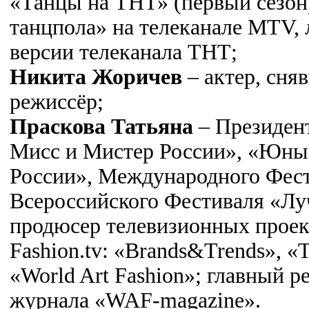
«Танцы на ТНТ» (первый сезон)
танцпола» на телеканале MTV,
версии телеканала ТНТ;
Никита Жоричев
– актер, сня
режиссёр;
Праскова Татьяна
– Президен
Мисс и Мистер России», «Юны
России», Международного Фест
Всероссийского Фестиваля «Лу
продюсер телевизионных проек
Fashion.tv: «Brands&Trends», «
«World Art Fashion»; главный р
журнала «WAF-magazinе».