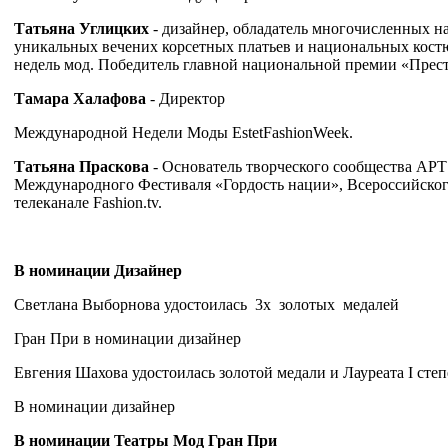
Татьяна Углицких
- дизайнер, обладатель многочисленных на
уникальных вечених корсетных платьев и национальных кос
недель мод. Победитель главной национальной премии «Прес
Тамара Халафова
- Директор
Международной Недели Моды EstetFashionWeek.
Татьяна Праскова
- Основатель творческого сообщества АР
Международного Фестиваля «Гордость нации», Всероссийско
телеканале Fashion.tv.
В номинации Дизайнер
Светлана Выборнова удостоилась 3х золотых медалей
Гран При в номинации дизайнер
Евгения Шахова удостоилась золотой медали и Лауреата I сте
В номинации дизайнер
В номинации Театры Мод Гран При