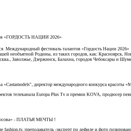
нтов «ГОРДОСТЬ НАЦИИ 2026»
лся Международный фестиваль талантов «Гордость Нации 2026» 
нашей необъятной Родины, из таких городов, как: Красноярск, Н
сква., Заволжье, Дзержинск, Балахна, городов Чебоксары и Шум
а «Castamodels", директор международного конкурса красоты «Mis
роектов телеканала Europa Plus Tv и премии KOVA, продюсер пе
рносова» - ПЛАТЬЯ МЕЧТЫ !
е fashion.tv, преподаватель -эксперт по дефиле и фото позирова