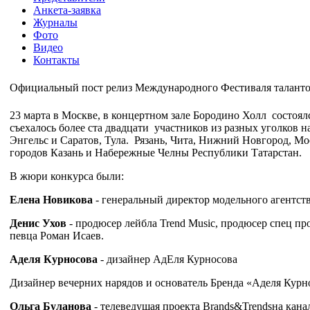
Анкета-заявка
Журналы
Фото
Видео
Контакты
Официальный пост релиз Международного Фестиваля тала
23 марта в Москве, в концертном зале Бородино Холл состоя
съехалось более ста двадцати участников из разных уголков 
Энгельс и Саратов, Тула. Рязань, Чита, Нижний Новгород, Мо
городов Казань и Набережные Челны Республики Татарстан.
В жюри конкурса были:
Елена Новикова
- генеральный директор модельного агентств
Денис Ухов
- продюсер лейбла Trend Music, продюсер спец п
певца Роман Исаев.
Аделя Курносова
- дизайнер АдЕля Курносова
Дизайнер вечерних нарядов и основатель Бренда «Аделя Ку
Ольга Буланова
- телеведущая проекта Brands&Trendsна канал