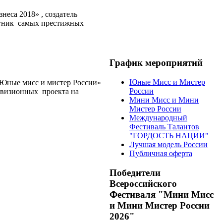
неса 2018» , создатель
стник самых престижных
График мероприятий
Юные Мисс и Мистер
Юные мисс и мистер России»
России
евизионных проекта на
Мини Мисс и Мини
Мистер России
Международный
Фестиваль Талантов
"ГОРДОСТЬ НАЦИИ"
Лучшая модель России
Публичная оферта
Победители
Всероссийского
Фестиваля "Мини Мисс
и Мини Мистер России
2026"