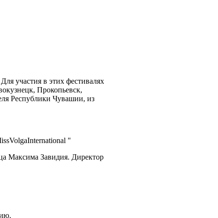
Для участия в этих фестивалях
овокузнецк, Прокопьевск,
еля Республики Чувашии, из
sVolgaInternational "
вца Максима Завидия. Директор
нию.