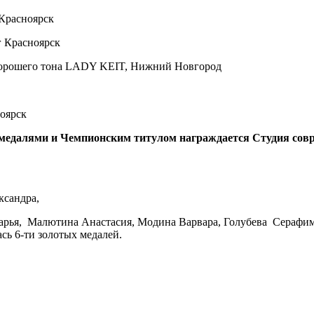
Красноярск
 Красноярск
 хорошего тона LADY KEIT, Нижний Новгород
оярск
едалями и Чемпионским титулом награждается Студия совр
ксандра,
арья, Малютина Анастасия, Модина Варвара, Голубева Серафим
ь 6-ти золотых медалей.