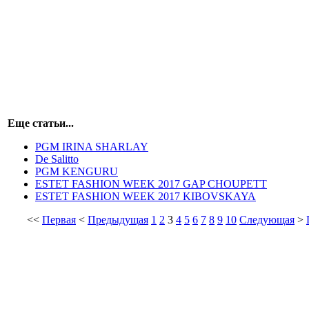
Еще статьи...
PGM IRINA SHARLAY
De Salitto
PGM KENGURU
ESTET FASHION WEEK 2017 GAP CHOUPETT
ESTET FASHION WEEK 2017 KIBOVSKAYA
<<
Первая
<
Предыдущая
1
2
3
4
5
6
7
8
9
10
Следующая
>