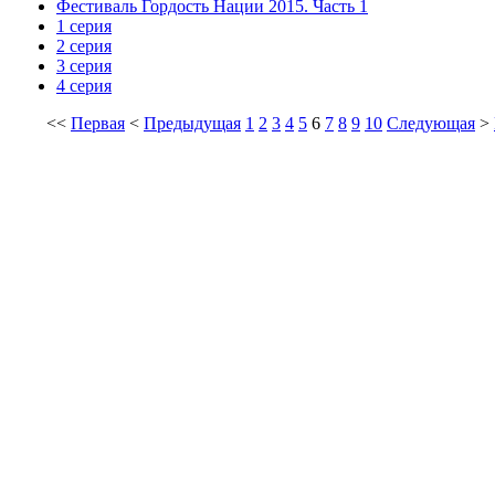
Фестиваль Гордость Нации 2015. Часть 1
1 серия
2 серия
3 серия
4 серия
<<
Первая
<
Предыдущая
1
2
3
4
5
6
7
8
9
10
Следующая
>