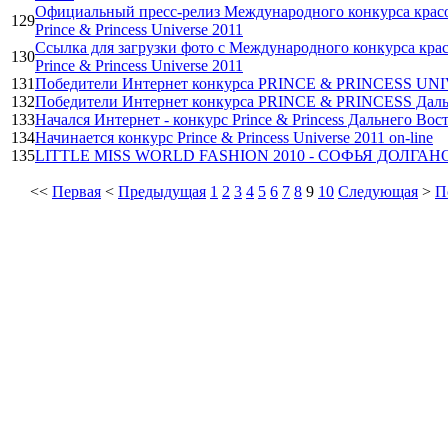
Официальный пресс-релиз Международного конкурса красо
129
Prince & Princess Universe 2011
Ссылка для загрузки фото с Международного конкурса крас
130
Prince & Princess Universe 2011
131
Победители Интернет конкурса PRINCE & PRINCESS UN
132
Победители Интернет конкурса PRINCE & PRINCESS Даль
133
Начался Интернет - конкурс Prince & Princess Дальнего Вост
134
Начинается конкурс Prince & Princess Universe 2011 on-line
135
LITTLE MISS WORLD FASHION 2010 - СОФЬЯ ДОЛГАН
<<
Первая
<
Предыдущая
1
2
3
4
5
6
7
8
9
10
Следующая
>
П