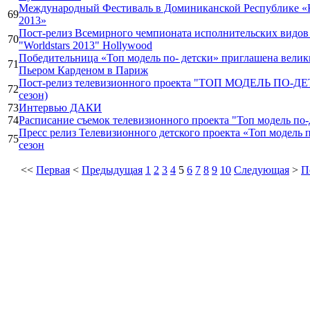
Международный Фестиваль в Доминиканской Республике «
69
2013»
Пост-релиз Всемирного чемпионата исполнительских видов
70
"Worldstars 2013" Hollywood
Победительница «Топ модель по- детски» приглашена вели
71
Пьером Карденом в Париж
Пост-релиз телевизионного проекта "ТОП МОДЕЛЬ ПО-ДЕ
72
сезон)
73
Интервью ДАКИ
74
Расписание съемок телевизионного проекта "Топ модель по-
Пресс релиз Телевизионного детского проекта «Топ модель п
75
сезон
<<
Первая
<
Предыдущая
1
2
3
4
5
6
7
8
9
10
Следующая
>
П