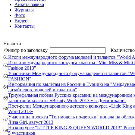
Анкета-заявка
Журналы
Фото
Видео
Контакты
Новости
Фильтр по заголовку
Количество
61
Итоги международного форума моделей и талантов "World Ar
Итоги международного конкурса красоты "Mini Miss & Mini M
62
Fashion 2013"
Участники Международного форума моделей и талантов 
63
FASHION"
Информация по вылетам из России в Турцию на "Междуна
64
дизайнеров, моделей и талантов"
Триумфальная победа Русских красавиц на международном 
65
талантов и красоты «Beauty World 2013 » в Доминикане!
Пост-релиз Международного детского конкурса «Little King 
66
World 2013»
Участница проекта "Топ модель по-детски" попала на обло
67
Лиза Girl, август 2013
На конкурсе "LITTLE KING & QUEEN WORLD 2013" Росси
68
5 участников